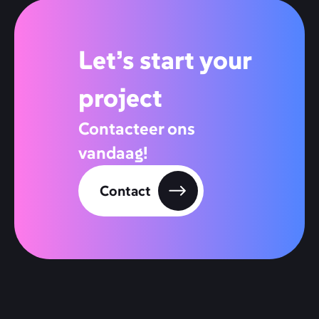
Let’s start your
project
Contacteer ons
vandaag!
Contact