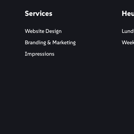
Services
Heu
Website Design
Lundi
Branding & Marketing
Week-
Impressions