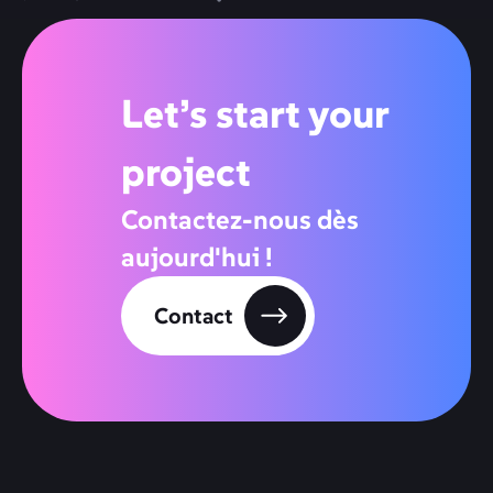
pour vous aider.
Let’s start your
project
Contactez-nous dès
aujourd'hui !
Contact